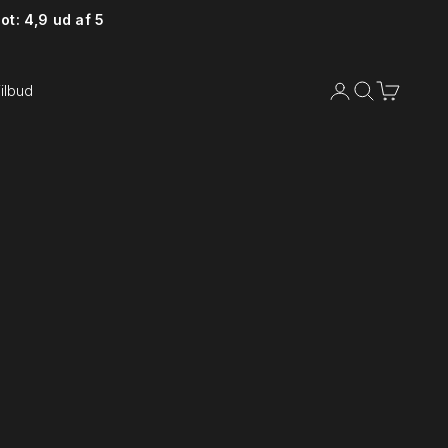
ot: 4,9 ud af 5
Åbn kontoside
Åbn søgefunkt
Åbn indkø
ilbud