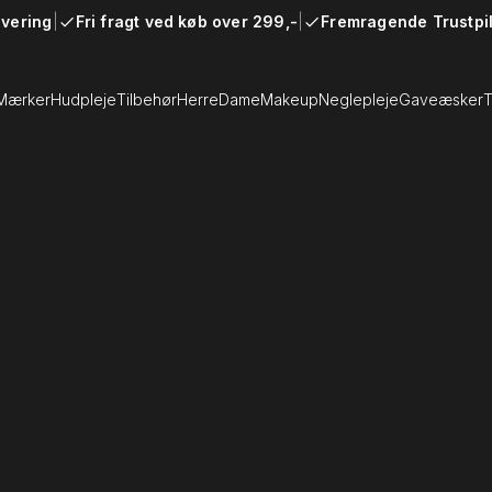
evering
|
Fri fragt ved køb over 299,-
|
Fremragende Trustpil
Mærker
Hudpleje
Tilbehør
Herre
Dame
Makeup
Neglepleje
Gaveæsker
T