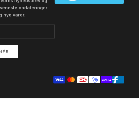
g vores nyhedsbrev og
seneste opdateringer
g nye varer.
NÉR