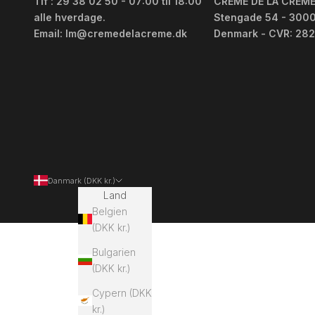
Tlf : 29 38 02 50 - 07:00 til 18:00
CREME DE LA CREME
alle hverdage.
Stengade 54 - 3000
Email: lm@cremedelacreme.dk
Denmark - CVR: 28
Danmark (DKK kr.)
Land
Belgien
(DKK kr.)
Bulgarien
(DKK kr.)
Cypern (DKK
kr.)