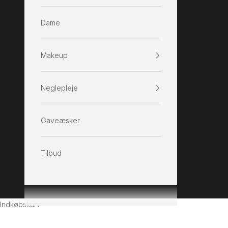
Dame
Makeup
Neglepleje
Gaveæsker
Tilbud
Indkøbskurv