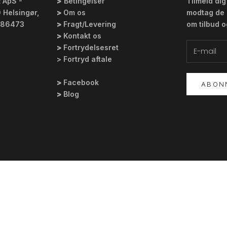
 ApS -
>
Betingelser
Tilmeld di
 Helsingør,
>
Om os
modtag de 
286473
>
Fragt/Levering
om tilbud o
>
Kontakt os
>
Fortrydelsesret
> Fortryd aftale
>
Facebook
ABON
>
Blog