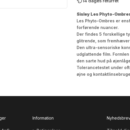
14 dages returret
Sisley Les Phyto-Ombres
Les Phyto-Ombres er ensfa
forførende nuancer.
Der findes 5 forskellige ty
glitrende, som fremhæver 
Den ultra-sensoriske kons
udglattende film. Formlen 
den sarte hud på øjenlågen
Tolerancetestet under oft
øjne og kontaktlinsebruge
ger
Information
Nyhedsbre