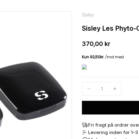
Sisley
Sisley Les Phyto-
Salgspris
370,00 kr
Sænk antal
Sænk antal
Fri fragt på ordrer ove
Levering inden for 1–